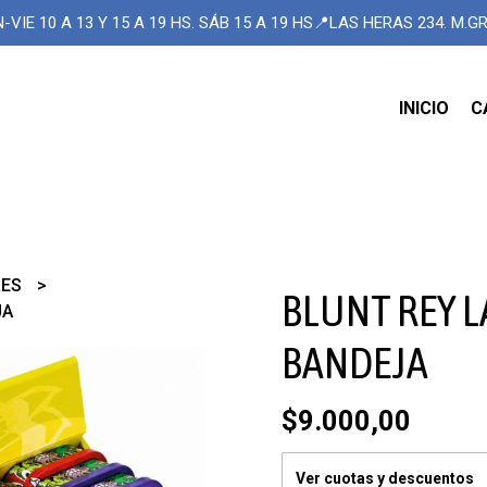
-VIE 10 A 13 Y 15 A 19 HS. SÁB 15 A 19 HS📍LAS HERAS 234. M.
INICIO
C
RES
BLUNT REY L
JA
BANDEJA
$9.000,00
Ver cuotas y descuentos