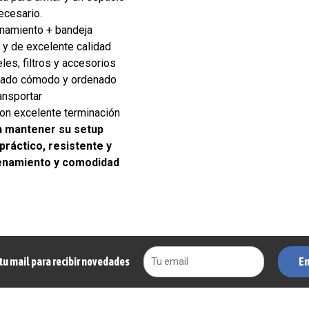
ecesario.
enamiento + bandeja
 y de excelente calidad
les, filtros y accesorios
rmado cómodo y ordenado
ansportar
on excelente terminación
n mantener su setup
ráctico, resistente y
enamiento y comodidad
En
tu mail para recibir novedades