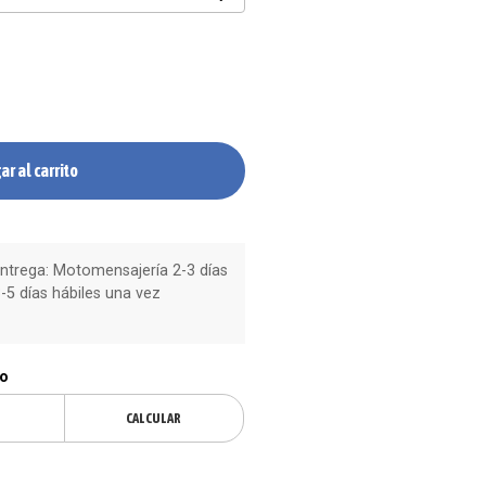
ar al carrito
trega: Motomensajería 2-3 días
-5 días hábiles una vez
ío
CALCULAR