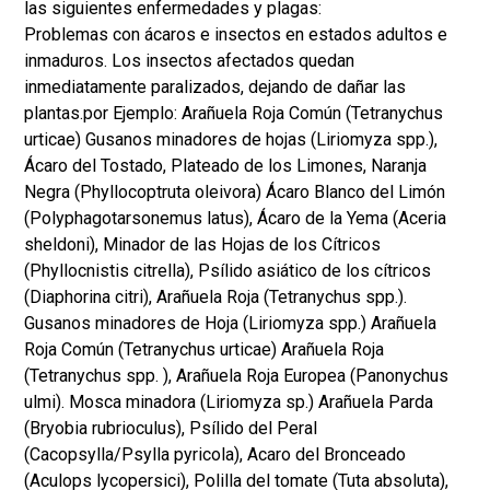
las siguientes enfermedades y plagas:
Problemas con ácaros e insectos en estados adultos e
inmaduros. Los insectos afectados quedan
inmediatamente paralizados, dejando de dañar las
plantas.por Ejemplo: Arañuela Roja Común (Tetranychus
urticae) Gusanos minadores de hojas (Liriomyza spp.),
Ácaro del Tostado, Plateado de los Limones, Naranja
Negra (Phyllocoptruta oleivora) Ácaro Blanco del Limón
(Polyphagotarsonemus latus), Ácaro de la Yema (Aceria
sheldoni), Minador de las Hojas de los Cítricos
(Phyllocnistis citrella), Psílido asiático de los cítricos
(Diaphorina citri), Arañuela Roja (Tetranychus spp.).
Gusanos minadores de Hoja (Liriomyza spp.) Arañuela
Roja Común (Tetranychus urticae) Arañuela Roja
(Tetranychus spp. ), Arañuela Roja Europea (Panonychus
ulmi). Mosca minadora (Liriomyza sp.) Arañuela Parda
(Bryobia rubrioculus), Psílido del Peral
(Cacopsylla/Psylla pyricola), Acaro del Bronceado
(Aculops lycopersici), Polilla del tomate (Tuta absoluta),