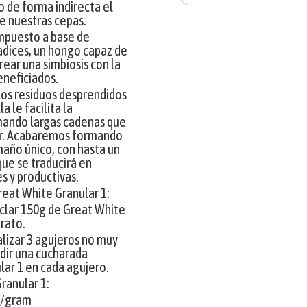
 de forma indirecta el
de nuestras cepas.
ompuesto a base de
adices, un hongo capaz de
rear una simbiosis con la
neficiados.
los residuos desprendidos
a le facilita la
rmando largas cadenas que
ar. Acabaremos formando
maño único, con hasta un
que se traducirá en
s y productivas.
eat White Granular 1:
clar 150g de Great White
trato.
alizar 3 agujeros no muy
adir una cucharada
ar 1 en cada agujero.
ranular 1:
p/gram