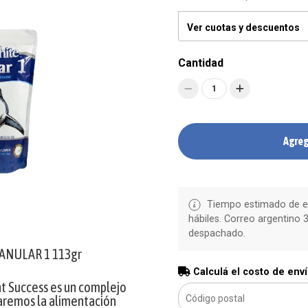
Ver cuotas y descuentos
Cantidad
1
Agreg
Tiempo estimado de en
hábiles. Correo argentino 3
despachado.
ANULAR 1 113gr
Calculá el costo de env
nt Success es un complejo
iaremos la alimentación