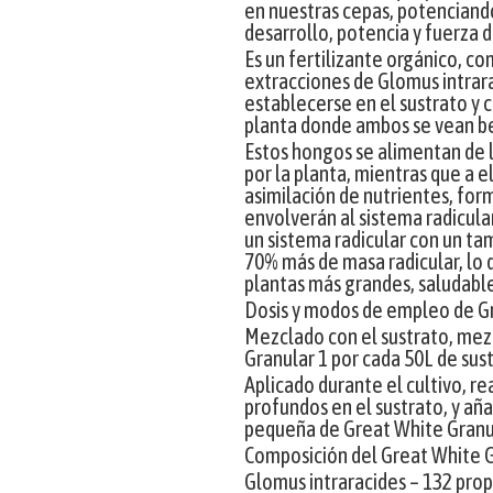
en nuestras cepas, potenciando
desarrollo, potencia y fuerza 
Es un fertilizante orgánico, c
extracciones de Glomus intrar
establecerse en el sustrato y c
planta donde ambos se vean be
Estos hongos se alimentan de 
por la planta, mientras que a ell
asimilación de nutrientes, fo
envolverán al sistema radicul
un sistema radicular con un ta
70% más de masa radicular, lo 
plantas más grandes, saludable
Dosis y modos de empleo de Gr
Mezclado con el sustrato, mez
Granular 1 por cada 50L de sus
Aplicado durante el cultivo, re
profundos en el sustrato, y añ
pequeña de Great White Granul
Composición del Great White G
Glomus intraracides – 132 pro