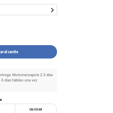
ar al carrito
trega: Motomensajería 2-3 días
-5 días hábiles una vez
ío
CALCULAR