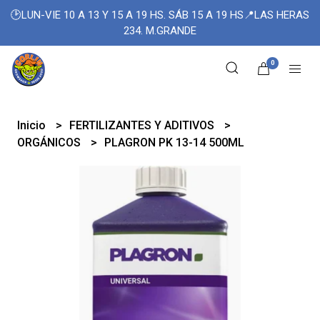
🕑LUN-VIE 10 A 13 Y 15 A 19 HS. SÁB 15 A 19 HS📍LAS HERAS
234. M.GRANDE
0
Inicio
FERTILIZANTES Y ADITIVOS
ORGÁNICOS
PLAGRON PK 13-14 500ML