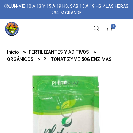
🕑LUN-VIE 10 A 13 Y 15 A 19 HS. SÁB 15 A 19 HS📍LAS HERAS
234. M.GRANDE
0
Inicio
FERTILIZANTES Y ADITIVOS
ORGÁNICOS
PHITONAT ZYME 50G ENZIMAS