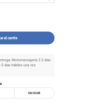
ar al carrito
trega: Motomensajería 2-3 días
-5 días hábiles una vez
ío
CALCULAR