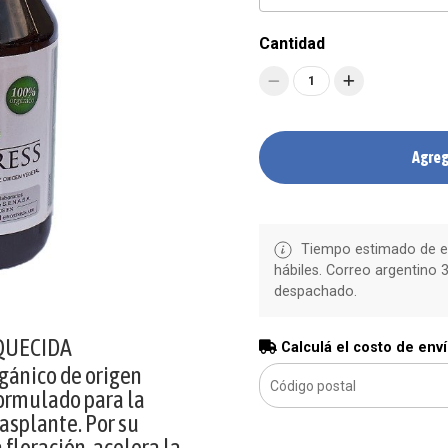
Cantidad
1
Agreg
Tiempo estimado de en
hábiles. Correo argentino 3
despachado.
QUECIDA
Calculá el costo de env
rgánico de origen
ormulado para la
rasplante. Por su
floración, acelera la