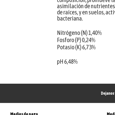
asimilación de nutrientes
de raíces, y en suelos, act
bacteriana.
Nitrógeno (N) 1,40%
Fosforo (P) 0,24%
Potasio (K) 6,73%
pH 6,48%
Dejanos 
Medios de pago
Medi