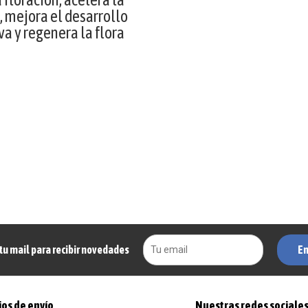
, mejora el desarrollo
iva y regenera la flora
En
tu mail para recibir novedades
os de envío
Nuestras redes sociale