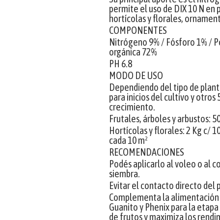
permite el uso de DIX 10 N en p
hortícolas y florales, ornament
COMPONENTES
Nitrógeno 9% / Fósforo 1% / P
orgánica 72%
PH 6.8
MODO DE USO
Dependiendo del tipo de plant
para inicios del cultivo y otros
crecimiento.
Frutales, árboles y arbustos: 5
Hortícolas y florales: 2 Kg c/ 1
cada 10 m²
RECOMENDACIONES
Podés aplicarlo al voleo o al c
siembra.
Evitar el contacto directo del 
Complementa la alimentación d
Guanito y Phenix para la etapa 
de frutos y maximiza los rend