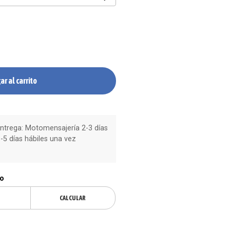
ar al carrito
trega: Motomensajería 2-3 días
-5 días hábiles una vez
ío
CALCULAR