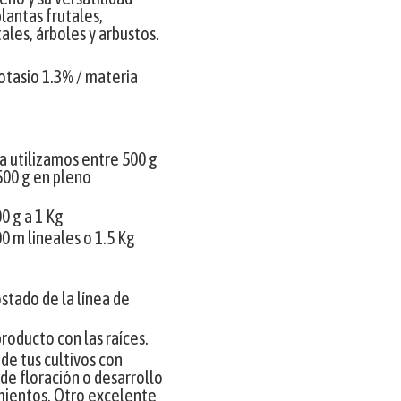
lantas frutales,
ales, árboles y arbustos.
otasio 1.3% / materia
a utilizamos entre 500 g
 500 g en pleno
00 g a 1 Kg
00 m lineales o 1.5 Kg
ostado de la línea de
producto con las raíces.
e tus cultivos con
de floración o desarrollo
imientos. Otro excelente