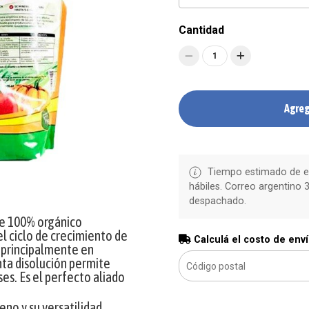
Cantidad
1
Agreg
Tiempo estimado de en
hábiles. Correo argentino 3
despachado.
te 100% orgánico
l ciclo de crecimiento de
Calculá el costo de env
a principalmente en
enta disolución permite
es. Es el perfecto aliado
eno y su versatilidad