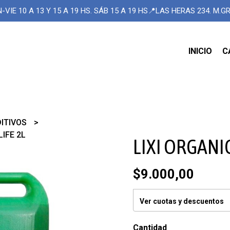
-VIE 10 A 13 Y 15 A 19 HS. SÁB 15 A 19 HS📍LAS HERAS 234. M.
INICIO
C
DITIVOS
LIFE 2L
LIXI ORGANIC
$9.000,00
Ver cuotas y descuentos
Cantidad