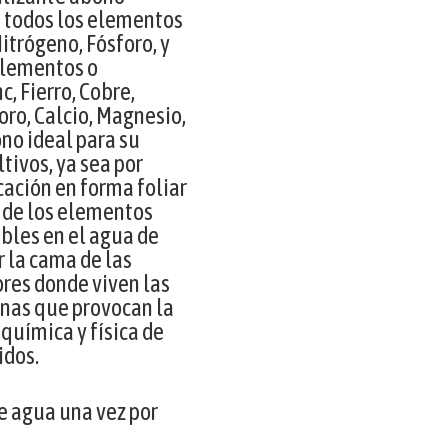
e todos los elementos
itrógeno, Fósforo, y
 elementos o
, Fierro, Cobre,
ro, Calcio, Magnesio,
ono ideal para su
ltivos, ya sea por
cación en forma foliar
n de los elementos
bles en el agua de
r la cama de las
res donde viven las
anas que provocan la
química y física de
idos.
de agua una vez por