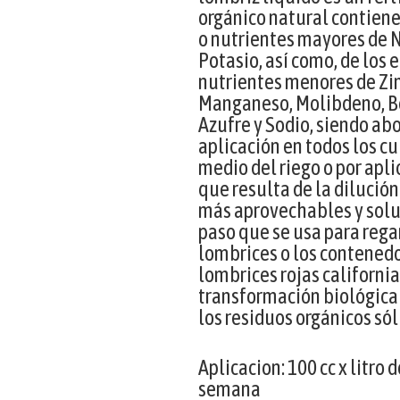
orgánico natural contien
o nutrientes mayores de N
Potasio, así como, de los
nutrientes menores de Zinc
Manganeso, Molibdeno, Bo
Azufre y Sodio, siendo ab
aplicación en todos los cu
medio del riego o por apli
que resulta de la dilució
más aprovechables y solu
paso que se usa para rega
lombrices o los contenedo
lombrices rojas californi
transformación biológica 
los residuos orgánicos sól
Aplicacion: 100 cc x litro 
semana