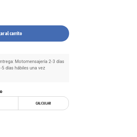
ar al carrito
trega: Motomensajería 2-3 días
-5 días hábiles una vez
ío
CALCULAR