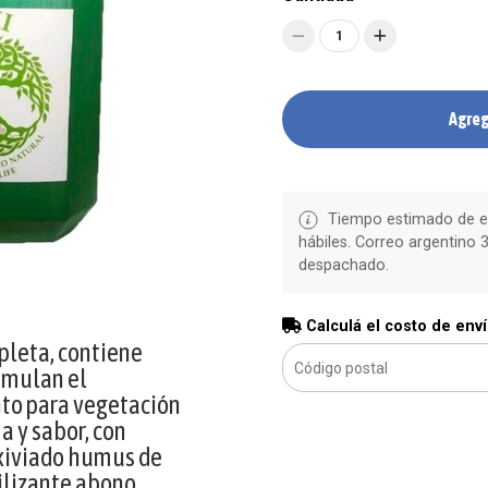
1
Agreg
Tiempo estimado de en
hábiles. Correo argentino 3
despachado.
Calculá el costo de env
pleta, contiene
imulan el
nto para vegetación
a y sabor, con
lixiviado humus de
tilizante abono