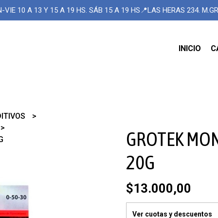
-VIE 10 A 13 Y 15 A 19 HS. SÁB 15 A 19 HS📍LAS HERAS 234. M.
INICIO
C
DITIVOS
GROTEK MO
G
20G
$13.000,00
Ver cuotas y descuentos