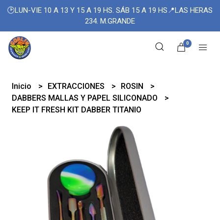
🕑LUN-VIE 10 A 13 Y 15 A 19 HS. SÁB 15 A 19 HS📍LAS HERAS
234. M.GRANDE
0
Inicio
EXTRACCIONES
ROSIN
DABBERS MALLAS Y PAPEL SILICONADO
KEEP IT FRESH KIT DABBER TITANIO