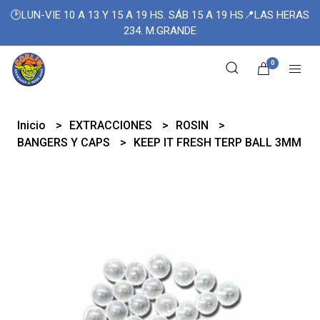
🕑LUN-VIE 10 A 13 Y 15 A 19 HS. SÁB 15 A 19 HS📍LAS HERAS
234. M.GRANDE
0
Inicio
EXTRACCIONES
ROSIN
BANGERS Y CAPS
KEEP IT FRESH TERP BALL 3MM