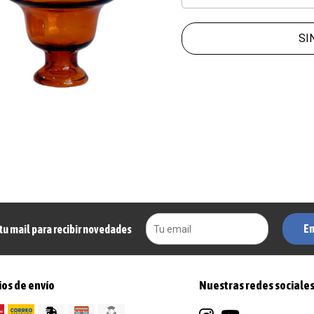
SI
En
tu mail para recibir novedades
os de envío
Nuestras redes sociale