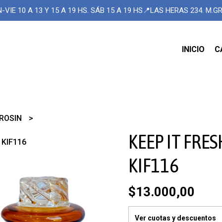
-VIE 10 A 13 Y 15 A 19 HS. SÁB 15 A 19 HS📍LAS HERAS 234. M.
INICIO
C
ROSIN
KEEP IT FRES
 KIF116
KIF116
$13.000,00
Ver cuotas y descuentos