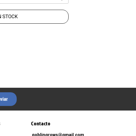
N STOCK
viar
s
Contacto
goblingrows@gmail.com