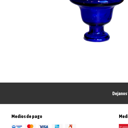
Dejanos 
Medios de pago
Medi