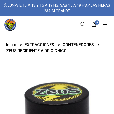
🕑LUN-VIE 10 A 13 Y 15 A 19 HS. SÁB 15 A 19 HS📍LAS HERAS
234. M.GRANDE
0
Inicio
EXTRACCIONES
CONTENEDORES
ZEUS RECIPIENTE VIDRIO CHICO