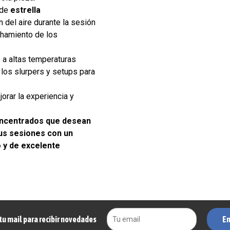
 de
estrella
 del aire durante la sesión
hamiento de los
 a altas temperaturas
los slurpers y setups para
orar la experiencia y
oncentrados que desean
sus sesiones con un
o y de excelente
En
tu mail para recibir novedades