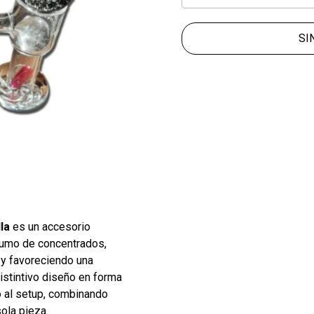
SI
la
es un accesorio
sumo de concentrados,
e y favoreciendo una
istintivo diseño en forma
co al setup, combinando
sola pieza.