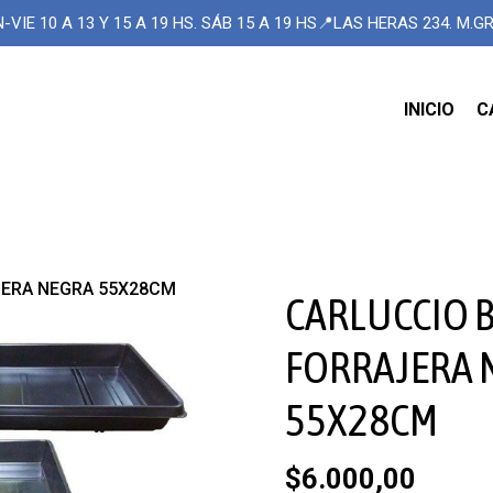
-VIE 10 A 13 Y 15 A 19 HS. SÁB 15 A 19 HS📍LAS HERAS 234. M.
INICIO
C
JERA NEGRA 55X28CM
CARLUCCIO 
FORRAJERA 
55X28CM
$6.000,00