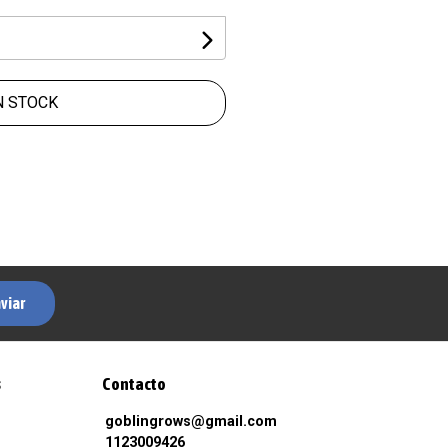
N STOCK
viar
s
Contacto
goblingrows@gmail.com
1123009426