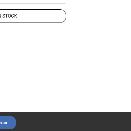
N STOCK
viar