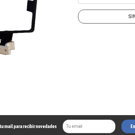
SI
En
tu mail para recibir novedades