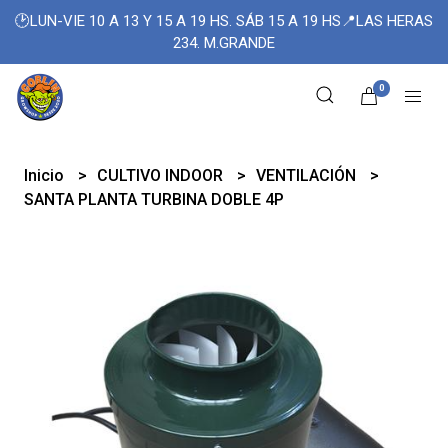
🕑LUN-VIE 10 A 13 Y 15 A 19 HS. SÁB 15 A 19 HS📍LAS HERAS
234. M.GRANDE
0
Inicio
CULTIVO INDOOR
VENTILACIÓN
SANTA PLANTA TURBINA DOBLE 4P