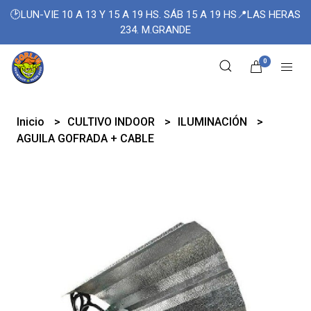
🕑LUN-VIE 10 A 13 Y 15 A 19 HS. SÁB 15 A 19 HS📍LAS HERAS
234. M.GRANDE
0
Inicio
CULTIVO INDOOR
ILUMINACIÓN
AGUILA GOFRADA + CABLE